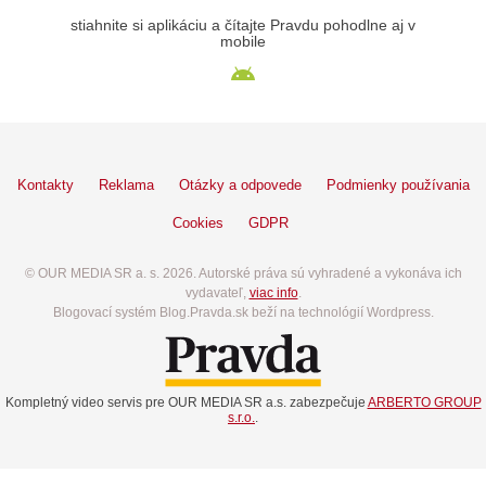
stiahnite si aplikáciu a čítajte Pravdu pohodlne aj v
mobile
Kontakty
Reklama
Otázky a odpovede
Podmienky používania
Cookies
GDPR
© OUR MEDIA SR a. s. 2026. Autorské práva sú vyhradené a vykonáva ich
vydavateľ,
viac info
.
Blogovací systém Blog.Pravda.sk beží na technológií Wordpress.
Kompletný video servis pre OUR MEDIA SR a.s. zabezpečuje
ARBERTO GROUP
s.r.o.
.