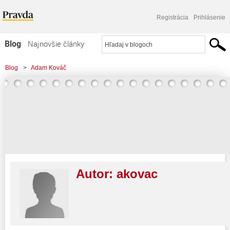
Registrácia
Prihlásenie
Blog
Najnovšie články
Najčítanejšie články
Blog
>
Adam Kováč
Najkomentovanejšie články
Zoznam blogov
Komerčné blogy
Autor:
akovac